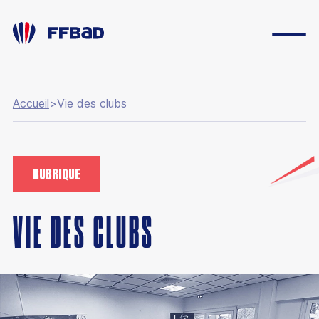
Accueil
>
Vie des clubs
ESPACE DIRIGEANT
ESPACE LICENCIÉ
RUBRIQUE
FONDATION
BOUTIQUE
VIE DES CLUBS
YONEX IFB
CARRIÈRES