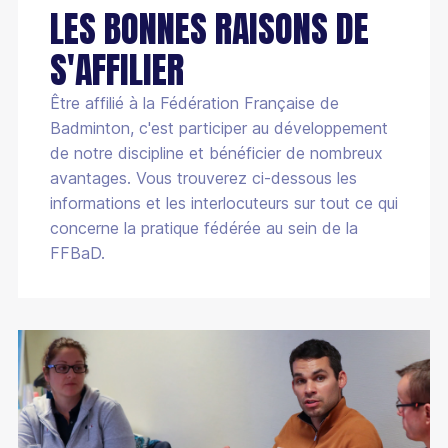
LES BONNES RAISONS DE
Mérite fédéral
Devenir classificateur en para-badminton
Assurance
Calendrier administratif
S'AFFILIER
Partenaires
Devenir coach Bad Santé Bien-Être
Mutation
Boutique club
Culture du badminton
Être affilié à la Fédération Française de
Junior Academy
Informations médicales
Accueillir des licenciés en situation de handicap
Badminton, c'est participer au développement
Paris sportifs
de notre discipline et bénéficier de nombreux
Catalogue de formations
Labels
avantages. Vous trouverez ci-dessous les
Supports pédagogiques
informations et les interlocuteurs sur tout ce qui
Label éco-responsable
concerne la pratique fédérée au sein de la
Écoles Françaises de Badminton
FFBaD.
Quinzaine du badminton
Esprit Bad
100% Bad
Stop aux violences