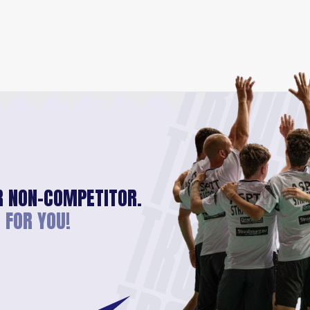
TROU
TROUV
TROUVE
R NON-COMPETITOR.
TROUVER
 FOR YOU!