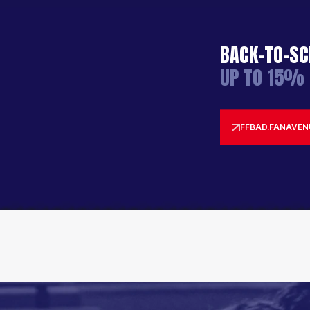
BACK-TO-SC
UP TO 15% 
FFBAD.FANAVEN