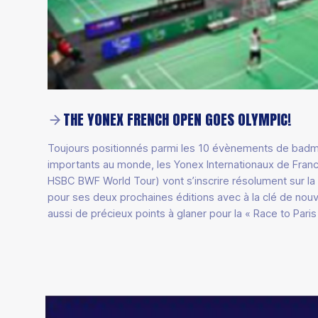
TOURNOI INTERNATIONAL D'AIRBADMINTON, U
Lundi 12 et mardi 13 septembre, la France était présent
Bas), pour le 3ème tournoi européen d’AirBadminton, or