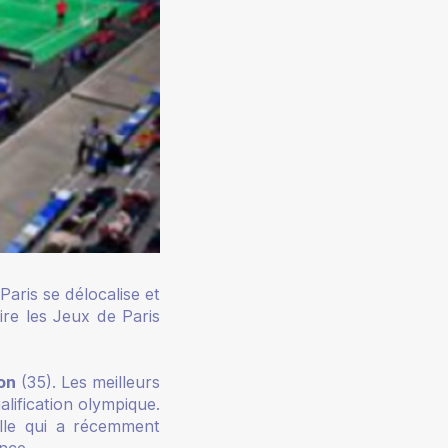
aris se délocalise et
re les Jeux de Paris
on
(35). Les meilleurs
lification olympique.
salle qui a récemment
nce.