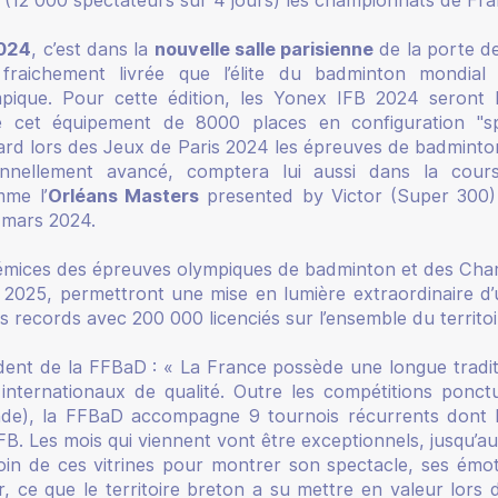
2024
, c’est dans la
nouvelle salle parisienne
de la porte d
 fraichement livrée que l’élite du badminton mondial
pique. Pour cette édition, les Yonex IFB 2024 seront l
 cet équipement de 8000 places en configuration "spo
ard lors des Jeux de Paris 2024 les épreuves de badmint
nnellement avancé, comptera lui aussi dans la course
mme l’
Orléans Masters
presented by Victor (Super 300)
 mars 2024.
émices des épreuves olympiques de badminton et des Ch
 2025, permettront une mise en lumière extraordinaire d’u
s records avec 200 000 licenciés sur l’ensemble du territoi
dent de la FFBaD : «
La France possède une longue tradit
nternationaux de qualité. Outre les compétitions ponct
de), la FFBaD accompagne 9 tournois récurrents dont l
FB. Les mois qui viennent vont être exceptionnels, jusqu’
in de ces vitrines pour montrer son spectacle, ses émoti
, ce que le territoire breton a su mettre en valeur lor