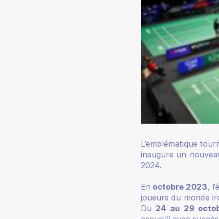
L’emblématique tourn
inaugure un nouveau
2024.
En
octobre 2023
, l
joueurs du monde iro
Du
24 au 29 octo
accueilli avec succè