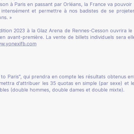
on à Paris en passant par Orléans, la France va pouvoir
 intensément et permettre à nos badistes de se projete
ons
. »
l’édition 2023 à la Glaz Arena de Rennes-Cesson ouvrira l
n avant-première. La vente de billets individuels sera ell
w.yonexifb.com
to Paris", qui prendra en compte les résultats obtenus ent
rmettra d'attribuer les 35 quotas en simple (par sexe) et l
ubles (double hommes, double dames et double mixte).