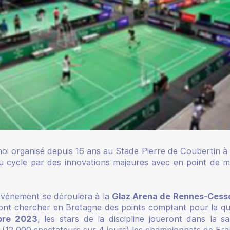
oi organisé depuis 16 ans au Stade Pierre de Coubertin à P
 cycle par des innovations majeures avec en point de mi
’événement se déroulera à la
Glaz Arena de Rennes-Cess
nt chercher en Bretagne des points comptant pour la qua
bre 2023
, les stars de la discipline joueront dans la 
s (12 000 spectateurs sur 4 jours) les championnats de Fra