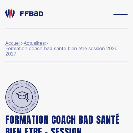
Accueil
>
Actualites
>
Formation coach bad sante bien etre session 2026
2027
ESPACE DIRIGEANT
ESPACE LICENCIÉ
FONDATION
BOUTIQUE
YONEX IFB
CARRIÈRES
FORMATION COACH BAD SANTÉ
BIEN ETRE - SESSION