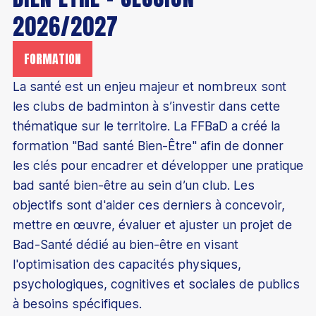
2026/2027
FORMATION
Découvrir le badminton
La santé est un enjeu majeur et nombreux sont
Découvrir le para-badminton
les clubs de badminton à s’investir dans cette
Comment devenir champion
Comment jouer au badminton
thématique sur le territoire. La FFBaD a créé la
Parcours de performance fédérale
formation "Bad santé Bien-Être" afin de donner
S'équiper pour jouer
Éducation
les clés pour encadrer et développer une pratique
Les structures d'entraînement permanentes
Trouver un club
bad santé bien-être au sein d’un club. Les
Badminton scolaire et universitaire
Les collectifs France
objectifs sont d'aider ces derniers à concevoir,
Être encadrant
Trouver un stage
Junior Academy
mettre en œuvre, évaluer et ajuster un projet de
Collectif France Séniors
Formations bénévoles
Classements
Bad-Santé dédié au bien-être en visant
Mémoires étudiants
Présentation
Collectif France Para-badminton
l'optimisation des capacités physiques,
Formations professionnelles
Compétitions
Éco-responsabilité
psychologiques, cognitives et sociales de publics
Chiffres clés
Collectif France Sourds et malentendants
Formations continues
Top 12
à besoins spécifiques.
Les bonnes raisons de s'affilier
Inclusion