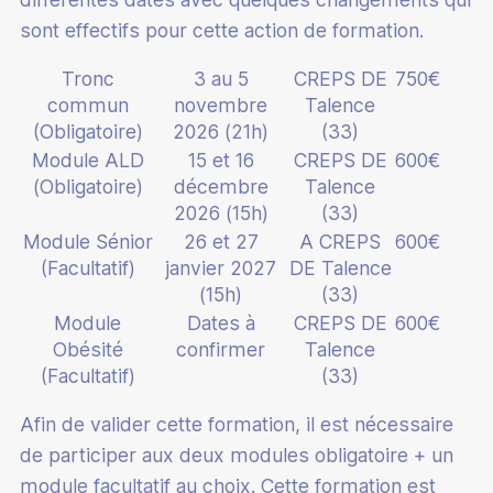
Mérite fédéral
sont effectifs pour cette action de formation.
Devenir classificateur en para-badminton
Assurance
Calendrier administratif
Partenaires
Tronc
3 au 5
CREPS DE
750€
Devenir coach Bad Santé Bien-Être
Mutation
Boutique club
commun
novembre
Talence
Culture du badminton
Junior Academy
(Obligatoire)
2026 (21h)
(33)
Informations médicales
Accueillir des licenciés en situation de handicap
Paris sportifs
Module ALD
15 et 16
CREPS DE
600€
Catalogue de formations
Labels
(Obligatoire)
décembre
Talence
2026 (15h)
(33)
Supports pédagogiques
Label éco-responsable
Module Sénior
26 et 27
A CREPS
600€
(Facultatif)
janvier 2027
DE Talence
Écoles Françaises de Badminton
(15h)
(33)
Module
Dates à
CREPS DE
600€
Quinzaine du badminton
Obésité
confirmer
Talence
Esprit Bad
(Facultatif)
(33)
100% Bad
Afin de valider cette formation, il est nécessaire
de participer aux deux modules obligatoire + un
Stop aux violences
module facultatif au choix. Cette formation est