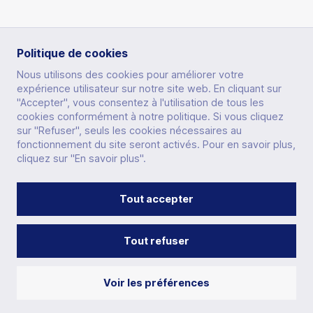
RUBRIQUES
Politique de cookies
Nous utilisons des cookies pour améliorer votre
expérience utilisateur sur notre site web. En cliquant sur
PRATIQUER
"Accepter", vous consentez à l'utilisation de tous les
cookies conformément à notre politique. Si vous cliquez
AUTRES SITES
PERFORMER
sur "Refuser", seuls les cookies nécessaires au
fonctionnement du site seront activés. Pour en savoir plus,
IMPACTER
cliquez sur "En savoir plus".
ESPACE DIRIGEANT
SE FORMER
ESPACE LICENCIÉ
Tout accepter
LA FÉDÉRATION
CONTACT
PRESSE
DISPOSITIF ACCEO
GLOSSAIRE
PLAN DU SITE
FAQ
POLITIQUE DE CONFIDENTIALITÉ
CGU
YONEX IFB
MENTIONS LÉGALES
VIE DES CLUBS
Tout refuser
FONDATION
ÉQUIPEMENTS
Copyright © 2023 Fédération Française de Badminton.
BOUTIQUE
Voir les préférences
Tous droits réservés. Photos : Badmintonphoto et
ACTUALITÉS
Thomas Jobard.
CARRIÈRES