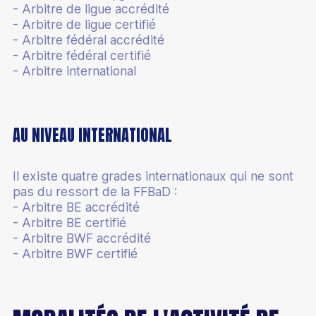
- Arbitre de ligue accrédité
Mérite fédéral
Devenir classificateur en para-badminton
- Arbitre de ligue certifié
Assurance
Calendrier administratif
- Arbitre fédéral accrédité
Partenaires
Devenir coach Bad Santé Bien-Être
- Arbitre fédéral certifié
Mutation
Boutique club
Culture du badminton
- Arbitre international
Junior Academy
Informations médicales
Accueillir des licenciés en situation de handicap
Paris sportifs
Catalogue de formations
Labels
AU NIVEAU INTERNATIONAL
Supports pédagogiques
Label éco-responsable
Il existe quatre grades internationaux qui ne sont
Écoles Françaises de Badminton
pas du ressort de la FFBaD :
- Arbitre BE accrédité
Quinzaine du badminton
- Arbitre BE certifié
Esprit Bad
- Arbitre BWF accrédité
- Arbitre BWF certifié
100% Bad
Stop aux violences