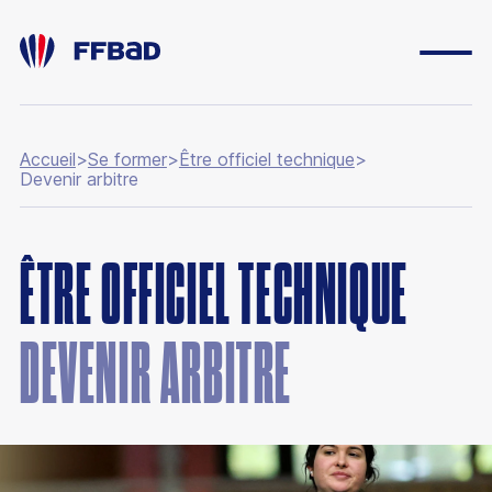
Accueil
>
Se former
>
Être officiel technique
>
Devenir arbitre
ESPACE DIRIGEANT
ESPACE LICENCIÉ
ÊTRE OFFICIEL TECHNIQUE
FONDATION
BOUTIQUE
DEVENIR ARBITRE
YONEX IFB
CARRIÈRES