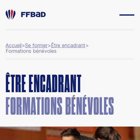
Accueil
>
Se former
>
Être encadrant
>
Formations bénévoles
ESPACE DIRIGEANT
ESPACE LICENCIÉ
ÊTRE ENCADRANT
FONDATION
BOUTIQUE
FORMATIONS BÉNÉVOLES
YONEX IFB
CARRIÈRES