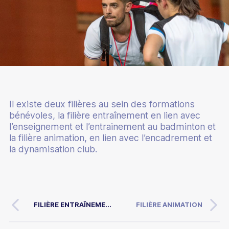
Découvrir le badminton
Découvrir le para-badminton
Comment devenir champion
Comment jouer au badminton
Il existe deux filières au sein des formations
Parcours de performance fédérale
S'équiper pour jouer
bénévoles, la filière entraînement en lien avec
Éducation
Les structures d'entraînement permanentes
l’enseignement et l’entrainement au badminton et
Trouver un club
la filière animation, en lien avec l’encadrement et
Badminton scolaire et universitaire
Les collectifs France
la dynamisation club.
Être encadrant
Trouver un stage
Junior Academy
Collectif France Séniors
Formations bénévoles
Classements
Mémoires étudiants
Présentation
Collectif France Para-badminton
Formations professionnelles
Compétitions
Éco-responsabilité
FILIÈRE ENTRAÎNEME...
FILIÈRE ANIMATION
Chiffres clés
Collectif France Sourds et malentendants
Formations continues
Top 12
Les bonnes raisons de s'affilier
Inclusion