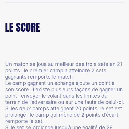
Elections fédérales
Collectif France Jeunes
Être officiel technique
Interclubs
Être dirigeant
Insertion socio-professionnelle
Organisation fédérale
Événements internationaux
Plan d'aide et appels à projets
Devenir arbitre
Circuits
Qu'est ce qu'un dirigeant
Solidarité
LE SCORE
Gouvernance
Jeux Olympiques et Paralympiques
Stratégie nationale des équipements
Devenir juge-arbitre
Championnats de France
Responsabilités
Mixité de genre
Organigramme
Paris 2024
Règles techniques
Devenir juge de ligne
Trouver une compétition
Boîte à outils dirigeants
Milieu carcéral
Ligues et Comités
Championnats du Monde
Plans de salle
Être formateur
AirBadminton
Créer et affilier mon club
Santé
Projet fédéral
Championnats du Monde 2025
Classements fédéraux
Un match se joue au meilleur des trois sets en 21
Formateur de technicien
Disciplines associées
Administrer
Introduction au sport santé
points : le premier camp à atteindre 2 sets
Agenda
Championnats d'Europe
Procédures classement fédéral
gagnants remporte le match.
Formateur d'Officiels Techniques ou de GEO
Plumfoot
Financements et accompagnement fédéral
Bien-être
Le camp gagnant un échange ajoute un point à
Textes officiels
Yonex IFB
Équipement AirBadminton
son score. Il existe plusieurs façons de gagner un
Autres formations
Racketlon
Employer
Mieux vivre sa pathologie
point : envoyer le volant dans les limites du
Le Guide du Badminton
Orléans Masters
Accompagnement fédéral
Devenir dirigeant employeur
terrain de l'adversaire ou sur une faute de celui-ci.
Footbag
Organiser
Badminton pour les seniors
Si les deux camps atteignent 20 points, le set est
L'Officiel du Badminton
Autres événements
Devenir gestionnaire et organisateur de compétition
prolongé : le camp qui mène de 2 points d’écart
Se licencier
Animer
remporte le set.
Ordres du jour et relevés de décision
Devenir référent équipement
Si le set se prolonge jusqu’à une égalité de 29
Licence
Charte graphique