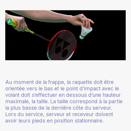
Au moment de la frappe, la raquette doit être
orientée vers le bas et le point d’impact avec le
volant doit s’effectuer en dessous d’une hauteur
maximale, la taille. La taille correspond à la partie
la plus basse de la dernière côte du serveur.
Lors du service, serveur et receveur doivent
avoir leurs pieds en position stationnaire.