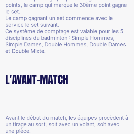
Mérite fédéral
points, le camp qui marque le 30ème point gagne
Devenir classificateur en para-badminton
Assurance
le set.
Calendrier administratif
Partenaires
Le camp gagnant un set commence avec le
Devenir coach Bad Santé Bien-Être
Mutation
service le set suivant.
Boutique club
Culture du badminton
Ce système de comptage est valable pour les 5
Junior Academy
Informations médicales
Accueillir des licenciés en situation de handicap
disciplines du badminton : Simple Hommes,
Paris sportifs
Simple Dames, Double Hommes, Double Dames
Catalogue de formations
Labels
et Double Mixte.
Supports pédagogiques
Label éco-responsable
L'AVANT-MATCH
Écoles Françaises de Badminton
Quinzaine du badminton
Esprit Bad
100% Bad
Avant le début du match, les équipes procèdent à
un tirage au sort, soit avec un volant, soit avec
Stop aux violences
une pièce.