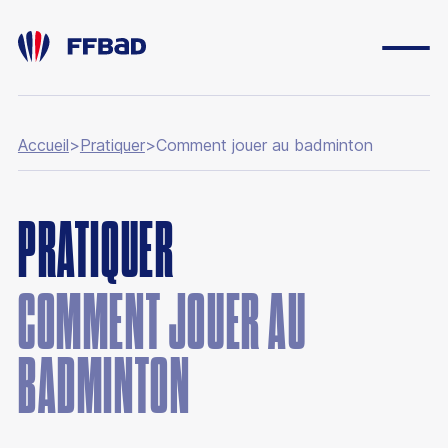
Accueil
>
Pratiquer
>
Comment jouer au badminton
ESPACE DIRIGEANT
PRATIQUER
ESPACE LICENCIÉ
FONDATION
COMMENT JOUER AU
BOUTIQUE
YONEX IFB
BADMINTON
CARRIÈRES