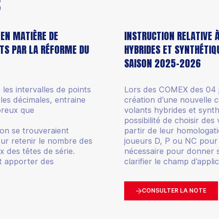
S
 EN MATIÈRE DE
INSTRUCTION RELATIVE 
ITS PAR LA RÉFORME DU
HYBRIDES ET SYNTHÉTIQ
SAISON 2025-2026
les intervalles de points
Lors des COMEX des 04 jan
les décimales, entraine
création d’une nouvelle 
breux que
volants hybrides et synth
possibilité de choisir de
ion se trouveraient
partir de leur homologati
ur retenir le nombre des
joueurs D, P ou NC pour l
x des têtes de série.
nécessaire pour donner s
nt apporter des
clarifier le champ d’appli
CONSULTER LA NOTE