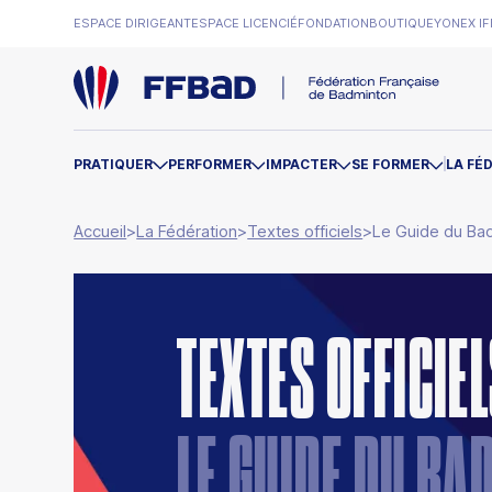
ESPACE DIRIGEANT
ESPACE LICENCIÉ
FONDATION
BOUTIQUE
YONEX IF
PRATIQUER
PERFORMER
IMPACTER
SE FORMER
LA FÉ
Accueil
>
La Fédération
>
Textes officiels
>
Le Guide du Ba
TEXTES OFFICIE
LE GUIDE DU B