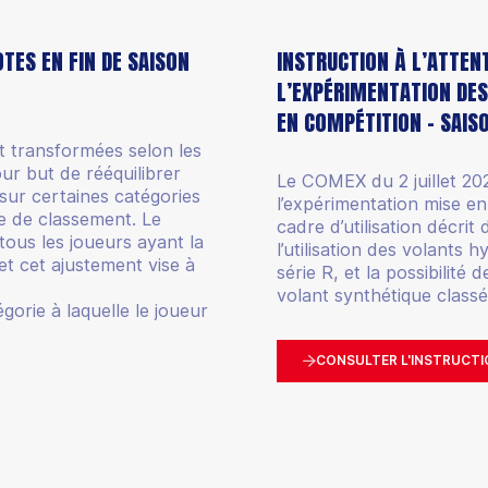
TES EN FIN DE SAISON
INSTRUCTION À L’ATTENT
L’EXPÉRIMENTATION DES
EN COMPÉTITION - SAIS
t transformées selon les
ur but de rééquilibrer
Le COMEX du 2 juillet 20
sur certaines catégories
l’expérimentation mise 
e de classement. Le
cadre d’utilisation décri
ous les joueurs ayant la
l’utilisation des volants 
t cet ajustement vise à
série R, et la possibilit
.
volant synthétique classé 
égorie à laquelle le joueur
CONSULTER L'INSTRUCTI