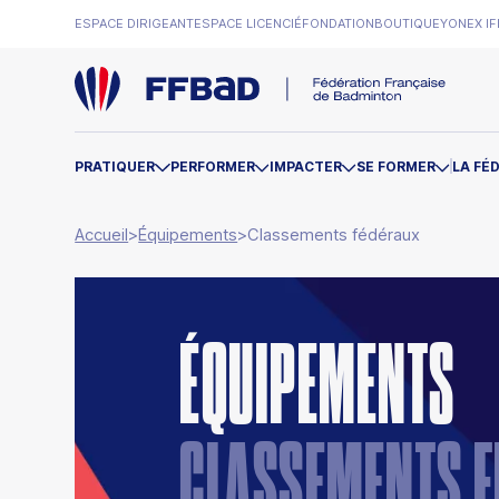
ESPACE DIRIGEANT
ESPACE LICENCIÉ
FONDATION
BOUTIQUE
YONEX IF
PRATIQUER
PERFORMER
IMPACTER
SE FORMER
LA FÉ
Accueil
>
Équipements
>
Classements fédéraux
ÉQUIPEMENTS
CLASSEMENTS 