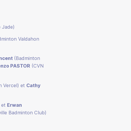
 Jade)
dminton Valdahon
ncent
(Badminton
enzo PASTOR
(CVN
 Vercel) et
Cathy
 et
Erwan
ville Badminton Club)