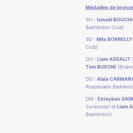
Médailles de bronz
SH :
Ismaël BOUCHI
Badminton Club)
SD :
Mila BORRELL
Club)
DH :
Liam ASSALIT
Tom BUSONI
(Brian
DD :
Alaïs CARMAR
Roquevaire Badmint
DM :
Esteyban SAI
Suresnois) et
Liam 
Badminton)