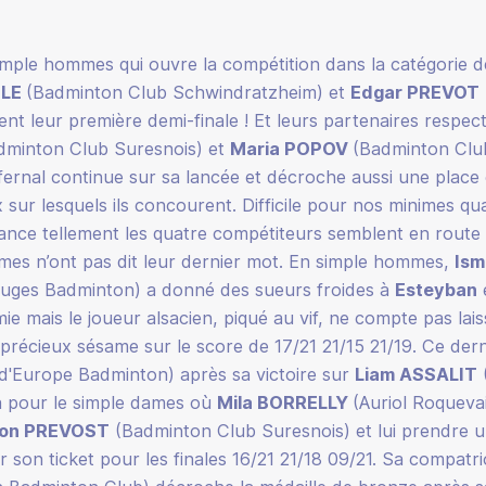
simple hommes qui ouvre la compétition dans la catégorie d
ILE
(Badminton Club Schwindratzheim) et
Edgar PREVOT
t leur première demi-finale ! Et leurs partenaires respect
minton Club Suresnois) et
Maria POPOV
(Badminton Club
ernal continue sur sa lancée et décroche aussi une place 
sur lesquels ils concourent. Difficile pour nos minimes qual
ce tellement les quatre compétiteurs semblent en route p
mes n’ont pas dit leur dernier mot. En simple hommes,
Ism
ruges Badminton) a donné des sueurs froides à
Esteyban
e
ie mais le joueur alsacien, piqué au vif, ne compte pas lai
e précieux sésame sur le score de 17/21 21/15 21/19. Ce der
d'Europe Badminton) après sa victoire sur
Liam ASSALIT
 pour le simple dames où
Mila BORRELLY
(Auriol Roqueva
son PREVOST
(Badminton Club Suresnois) et lui prendre un
 son ticket pour les finales 16/21 21/18 09/21. Sa compatr