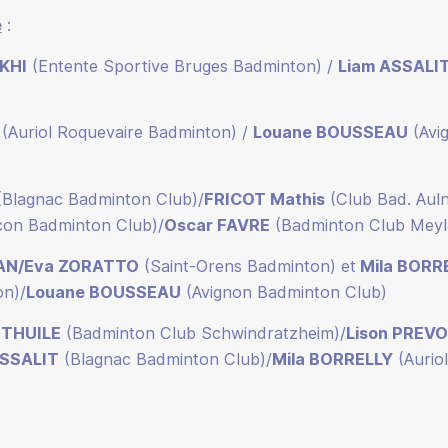
e
:
KHI
(Entente Sportive Bruges Badminton) /
Liam ASSALI
Y
(Auriol Roquevaire Badminton) /
Louane BOUSSEAU
(Avi
(Blagnac Badminton Club)/
FRICOT Mathis
(Club Bad. Auln
con Badminton Club)/
Oscar FAVRE
(Badminton Club Meyl
AN/Eva ZORATTO
(Saint-Orens Badminton) et
Mila BORR
on)/
Louane BOUSSEAU
(Avignon Badminton Club)
NTHUILE
(Badminton Club Schwindratzheim)/
Lison PREV
ASSALIT
(Blagnac Badminton Club)/
Mila BORRELLY
(Aurio