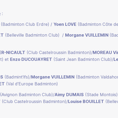
e
:
(Badminton Club Erdre) /
Yoen LOVE
(Badminton Côte de
ET
(Belleville Badminton Club) /
Morgane VUILLEMIN
(Ba
ER-NICAULT
(Club Castelroussin Badminton)/
MOREAU Vi
t) et
Enzo DUCOUAYRET
(Saint Jean Badminton Club)/
L
IS
(Badmint'ifs)/
Morgane VUILLEMIN
(Badminton Valdahon
LET
(Val d'Europe Badminton)
(Avignon Badminton Club)/
Aimy DUMAIS
(Stade Montois)
T
(Club Castelroussin Badminton)/
Louise BOUILLET
(Belle