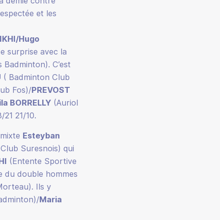
a demie contre
espectée et les
IKHI/Hugo
e surprise avec la
 Badminton). C’est
U
( Badminton Club
ub Fos)/
PREVOST
ila BORRELLY
(Auriol
/21 21/10.
 mixte
Esteyban
Club Suresnois) qui
HI
(Entente Sportive
lle du double hommes
rteau). Ils y
adminton)/
Maria