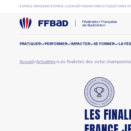
ESPACE DIRIGEANT
ESPACE LICENCIÉ
FONDATION
BOUTIQUE
YONEX IF
PRATIQUER
PERFORMER
IMPACTER
SE FORMER
LA FÉ
Accueil
>
Actualites
>
Les finalistes des victor championn
LES FINA
FRANCE J