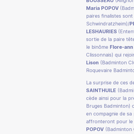
BOUSSEAU
(Avignon
Maria POPOV
(Badmi
paires finalistes son
Schwindratzheim)/
P
LESHAURIES
(Enten
sortie de la paire tê
le binôme
Flore-an
Clissonnais) qui rejoi
Lison
(Badminton Clu
Roquevaire Badmint
La surprise de ces d
SAINTHUILE
(Badmi
cède ainsi pour la pr
Bruges Badminton) ob
en compagnie de sa 
affronteront pour le
POPOV
(Badminton C