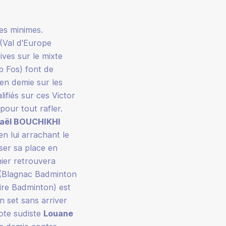
es minimes.
(Val d'Europe
ives sur le mixte
 Fos) font de
en demie sur les
ifiés sur ces Victor
our tout rafler.
aël BOUCHIKHI
n lui arrachant le
sser sa place en
nier retrouvera
(Blagnac Badminton
ire Badminton) est
 set sans arriver
iote sudiste
Louane