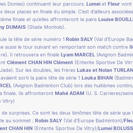
Des Domes) continuent leur parcours.
Lumei
et
Fleur
vont 
s deux places en finale du simple. C’est d’ailleurs associée
ème finale et qu’elles affronteront la paire
Louise BOUIL
my DUMAIS
(Stade Montois).
ule la tête de série numéro 1
Robin SALY
(Val d'Europe Bad
sse aussi le tour suivant en remportant son match contre
I
e). Il retrouvera en finale
Lyam MARCEL
(Avignon Badmin
ent
Clément CHAN HIN Clément
(Entente Sportive De Vitr
ade). Sur les doubles, les frères
Lukas et Nolan TURLA
vaient sorti la paire tête de série 1
Louka BIHAN
(Badmin
RCEL
(Avignon Badminton Club) lors des huitièmes contin
a finale. Ils affronteront
Mahé ADAM
(U. S. Carrieres/sein
 Vitry)
 de surprises. Ce sont les deux binômes tête de série que 
lle au sommet :
Robin SALY
(Val d'Europe Badminton)/
Fle
ent CHAN HIN
(Entente Sportive De Vitry)/
Lumei BOLUSS