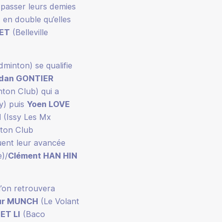
passer leurs demies
s en double qu’elles
LET
(Belleville
minton) se qualifie
ldan GONTIER
ton Club) qui a
y) puis
Yoen LOVE
N
(Issy Les Mx
ton Club
uent leur avancée
e)/
Clément HAN HIN
l’on retrouvera
ur MUNCH
(Le Volant
ET LI
(Baco