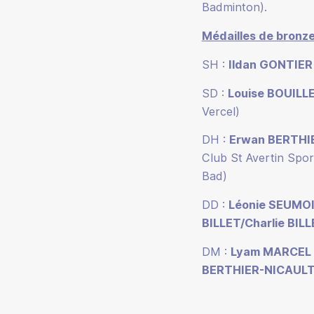
Badminton).
Médailles de bronz
SH :
Ildan GONTIER
SD :
Louise BOUILL
Vercel)
DH :
Erwan BERTHI
Club St Avertin Spor
Bad)
DD :
Léonie SEUMO
BILLET/Charlie BIL
DM :
Lyam MARCEL
BERTHIER-NICAUL