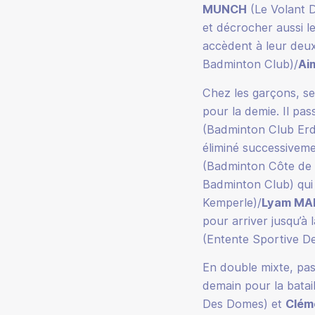
MUNCH
(Le Volant 
et décrocher aussi le
accèdent à leur deuxi
Badminton Club)/
Ai
Chez les garçons, se
pour la demie. Il pa
(Badminton Club Erdr
éliminé successivem
(Badminton Côte de J
Badminton Club) qui a
Kemperle)/
Lyam MA
pour arriver jusqu’à l
(Entente Sportive De
En double mixte, pas
demain pour la batai
Des Domes) et
Clém