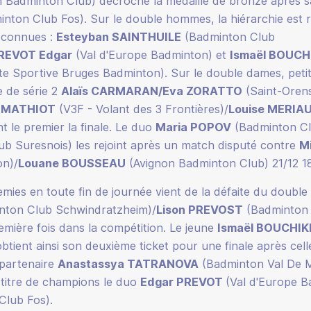
 Badminton Club) décroche la médaille de bronze après s
nton Club Fos). Sur le double hommes, la hiérarchie est r
t connues :
Esteyban SAINTHUILE
(Badminton Club
REVOT Edgar
(Val d'Europe Badminton) et
Ismaël BOUCH
te Sportive Bruges Badminton). Sur le double dames, petit
te de série 2
Alaïs CARMARAN/Eva ZORATTO
(Saint-Orens
n MATHIOT
(V3F - Volant des 3 Frontières)/
Louise MERIA
nt le premier la finale. Le duo
Maria POPOV
(Badminton Cl
b Suresnois) les rejoint après un match disputé contre
M
on)/
Louane BOUSSEAU
(Avignon Badminton Club) 21/12 18
emies en toute fin de journée vient de la défaite du double
nton Club Schwindratzheim)/
Lison PREVOST
(Badminton 
emière fois dans la compétition. Le jeune
Ismaël BOUCHIK
tient ainsi son deuxième ticket pour une finale après ce
partenaire
Anastassya TATRANOVA
(Badminton Val De Mo
 titre de champions le duo
Edgar PREVOT
(Val d'Europe B
lub Fos).