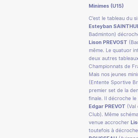
Minimes (U15)
C’est le tableau du 
Esteyban SAINTHU
Badminton) décrochen
Lison PREVOST
(Bad
même. Le quatuor inf
deux autres tableaux 
Championnats de Fran
Mais nos jeunes mini
(Entente Sportive B
premier set de la dem
finale. Il décroche l
Edgar PREVOT
(Val 
Club). Même schéma
venue accrocher
Li
toutefois à décrocher