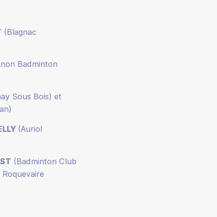
T
(Blagnac
gnon Badminton
ay Sous Bois) et
an)
ELLY
(Auriol
OST
(Badminton Club
l Roquevaire