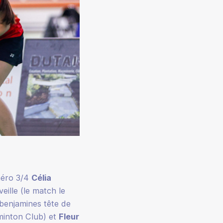
uméro 3/4
Célia
eille (le match le
benjamines tête de
minton Club) et
Fleur