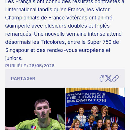
Les Français ont connu des résultats contrastés à
l’international tandis qu'en France, les Victor
Championnats de France Vétérans ont animé
Quimperlé avec plusieurs doublés et triplés
Découvrir le badminton
remarqués. Une nouvelle semaine intense attend
Découvrir le para-badminton
désormais les Tricolores, entre le Super 750 de
Comment devenir champion
Singapour et des rendez-vous européens et
Comment jouer au badminton
juniors.
Parcours de performance fédérale
S'équiper pour jouer
PUBLIÉ LE :
26/05/2026
Éducation
Les structures d'entraînement permanentes
Trouver un club
PARTAGER
Badminton scolaire et universitaire
Les collectifs France
Être encadrant
Trouver un stage
Junior Academy
Collectif France Séniors
Formations bénévoles
Classements
Mémoires étudiants
Présentation
Collectif France Para-badminton
Formations professionnelles
Compétitions
Éco-responsabilité
Chiffres clés
Collectif France Sourds et malentendants
Formations continues
Top 12
Les bonnes raisons de s'affilier
Inclusion