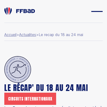
Accueil
>
Actualites
>
Le recap du 18 au 24 mai
ESPACE DIRIGEANT
ESPACE LICENCIÉ
FONDATION
BOUTIQUE
YONEX IFB
LE RÉCAP' DU 18 AU 24 MAI
CARRIÈRES
CIRCUITS INTERNATIONAUX