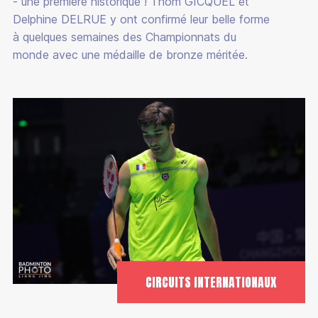
- une première historique ! Thom GICQUEL et
Delphine DELRUE y ont confirmé leur belle forme
à quelques semaines des Championnats du
monde avec une médaille de bronze méritée.
CIRCUITS INTERNATIONAUX