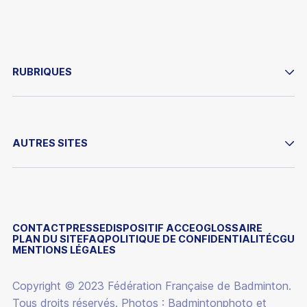
RUBRIQUES
PRATIQUER
AUTRES SITES
PERFORMER
IMPACTER
ESPACE DIRIGEANT
SE FORMER
ESPACE LICENCIÉ
LA FÉDÉRATION
CONTACT
PRESSE
DISPOSITIF ACCEO
GLOSSAIRE
PLAN DU SITE
FAQ
POLITIQUE DE CONFIDENTIALITÉ
CGU
YONEX IFB
MENTIONS LÉGALES
VIE DES CLUBS
FONDATION
ÉQUIPEMENTS
Copyright © 2023 Fédération Française de Badminton.
BOUTIQUE
Tous droits réservés. Photos : Badmintonphoto et