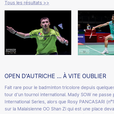
Tous les résultats >>
Mérite fédéral
Devenir classificateur en para-badminton
Assurance
Calendrier administratif
Partenaires
Devenir coach Bad Santé Bien-Être
Mutation
Boutique club
Culture du badminton
Junior Academy
Informations médicales
Accueillir des licenciés en situation de handicap
Paris sportifs
Catalogue de formations
Labels
Supports pédagogiques
Label éco-responsable
Écoles Françaises de Badminton
Quinzaine du badminton
OPEN D'AUTRICHE … À VITE OUBLIER
Esprit Bad
Fait rare pour le badminton tricolore depuis quelqu
tour d'un tournoi international. Mady SOW ne passe p
100% Bad
International Series, alors que Rosy PANCASARI (n°1
Stop aux violences
sur la Malaisienne OO Shan Zi qui est une place dev