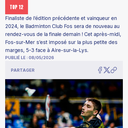
TOP 12
Finaliste de l’édition précédente et vainqueur en
2024, le Badminton Club Fos sera de nouveau au
Découvrir le badminton
rendez-vous de la finale demain ! Cet après-midi,
Découvrir le para-badminton
Fos-sur-Mer s’est imposé sur la plus petite des
Comment devenir champion
marges, 5-3 face à Aire-sur-la-Lys.
Comment jouer au badminton
PUBLIÉ LE :
08/05/2026
Parcours de performance fédérale
S'équiper pour jouer
Éducation
Les structures d'entraînement permanentes
PARTAGER
Trouver un club
Badminton scolaire et universitaire
Les collectifs France
Être encadrant
Trouver un stage
Junior Academy
Collectif France Séniors
Formations bénévoles
Classements
Mémoires étudiants
Présentation
Collectif France Para-badminton
Formations professionnelles
Compétitions
Éco-responsabilité
Chiffres clés
Collectif France Sourds et malentendants
Formations continues
Top 12
Les bonnes raisons de s'affilier
Inclusion