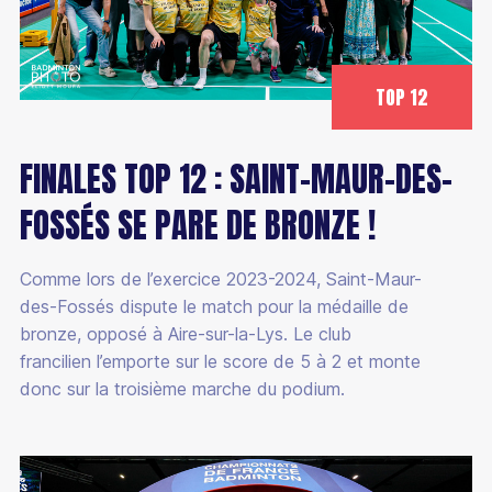
TOP 12
FINALES TOP 12 : SAINT-MAUR-DES-
FOSSÉS SE PARE DE BRONZE !
Comme lors de l’exercice 2023-2024, Saint-Maur-
des-Fossés dispute le match pour la médaille de
bronze, opposé à Aire-sur-la-Lys. Le club
francilien l’emporte sur le score de 5 à 2 et monte
donc sur la troisième marche du podium.