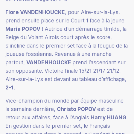
Mérite fédéral
Devenir classificateur en para-badminton
Assurance
Flore VANDENHOUCKE
, pour Aire-sur-la-Lys,
Calendrier administratif
Partenaires
prend ensuite place sur le Court 1 face à la jeune
Devenir coach Bad Santé Bien-Être
Mutation
Boutique club
Maria POPOV
! Autrice d’un démarrage timide, la
Culture du badminton
Junior Academy
Informations médicales
Belge du Volant Airois court après le score,
Accueillir des licenciés en situation de handicap
Paris sportifs
s’incline dans le premier set face à la fougue de la
Catalogue de formations
Labels
joueuse fosséenne. Revenue à une manche
Supports pédagogiques
partout,
VANDENHOUCKE
prend l’ascendant sur
Label éco-responsable
son opposante. Victoire finale 15/21 21/17 21/12.
Écoles Françaises de Badminton
Aire-sur-la-Lys est devant au tableau d’affichage,
2-1
.
Quinzaine du badminton
Vice-champion du monde par équipe masculine
Esprit Bad
la semaine dernière,
Christo POPOV
est de
100% Bad
retour aux affaires, face à l’Anglais
Harry HUANG
.
En gestion dans le premier set, le Français
Stop aux violences