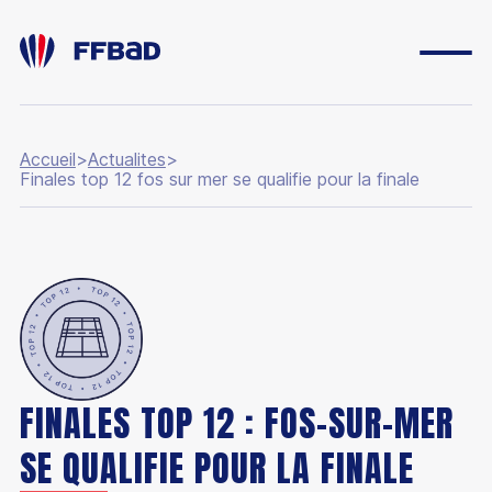
Accueil
>
Actualites
>
Finales top 12 fos sur mer se qualifie pour la finale
ESPACE DIRIGEANT
ESPACE LICENCIÉ
FONDATION
BOUTIQUE
YONEX IFB
FINALES TOP 12 : FOS-SUR-MER
CARRIÈRES
SE QUALIFIE POUR LA FINALE