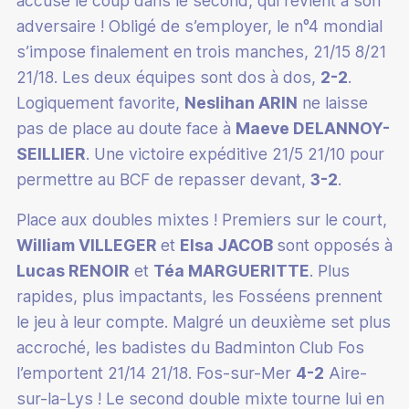
accuse le coup dans le second, qui revient à son
Bénévole
adversaire ! Obligé de s’employer, le n°4 mondial
s’impose finalement en trois manches, 21/15 8/21
21/18. Les deux équipes sont dos à dos,
2-2
.
Logiquement favorite,
Neslihan ARIN
ne laisse
pas de place au doute face à
Maeve DELANNOY-
SEILLIER
. Une victoire expéditive 21/5 21/10 pour
permettre au BCF de repasser devant,
3-2
.
Place aux doubles mixtes ! Premiers sur le court,
William VILLEGER
et
Elsa JACOB
sont opposés à
Lucas RENOIR
et
Téa MARGUERITTE
. Plus
rapides, plus impactants, les Fosséens prennent
le jeu à leur compte. Malgré un deuxième set plus
accroché, les badistes du Badminton Club Fos
l’emportent 21/14 21/18. Fos-sur-Mer
4-2
Aire-
sur-la-Lys ! Le second double mixte tourne lui en