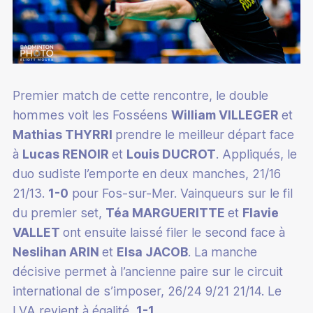
Elections fédérales
Collectif France Jeunes
Être officiel technique
Interclubs
Être dirigeant
Insertion socio-professionnelle
Organisation fédérale
Événements internationaux
Plan d'aide et appels à projets
Devenir arbitre
Circuits
Qu'est ce qu'un dirigeant
Solidarité
Gouvernance
Jeux Olympiques et Paralympiques
Stratégie nationale des équipements
Devenir juge-arbitre
Championnats de France
Responsabilités
Mixité de genre
Organigramme
Paris 2024
Premier match de cette rencontre, le double
Règles techniques
Devenir juge de ligne
Trouver une compétition
Boîte à outils dirigeants
Milieu carcéral
hommes voit les Fosséens
William VILLEGER
et
Ligues et Comités
Championnats du Monde
Plans de salle
Être formateur
Mathias THYRRI
prendre le meilleur départ face
AirBadminton
Créer et affilier mon club
Santé
Projet fédéral
Championnats du Monde 2025
à
Lucas RENOIR
et
Louis DUCROT
. Appliqués, le
Classements fédéraux
Formateur de technicien
Disciplines associées
Administrer
Introduction au sport santé
duo sudiste l’emporte en deux manches, 21/16
Agenda
Championnats d'Europe
Procédures classement fédéral
Formateur d'Officiels Techniques ou de GEO
21/13.
1-0
pour Fos-sur-Mer. Vainqueurs sur le fil
Plumfoot
Financements et accompagnement fédéral
Bien-être
Textes officiels
Yonex IFB
du premier set,
Téa MARGUERITTE
et
Flavie
Équipement AirBadminton
Autres formations
Racketlon
Employer
Mieux vivre sa pathologie
VALLET
ont ensuite laissé filer le second face à
Le Guide du Badminton
Orléans Masters
Accompagnement fédéral
Devenir dirigeant employeur
Neslihan ARIN
et
Elsa JACOB
. La manche
Footbag
Organiser
Badminton pour les seniors
L'Officiel du Badminton
Autres événements
décisive permet à l’ancienne paire sur le circuit
Devenir gestionnaire et organisateur de compétition
Se licencier
Animer
international de s’imposer, 26/24 9/21 21/14. Le
Ordres du jour et relevés de décision
Devenir référent équipement
LVA revient à égalité,
1-1
.
Licence
Charte graphique