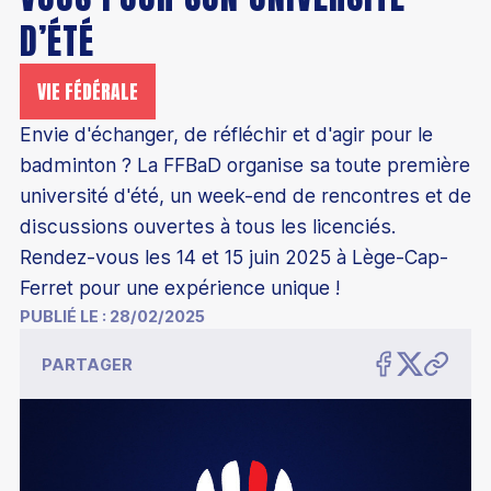
D’ÉTÉ
VIE FÉDÉRALE
Découvrir le badminton
Envie d'échanger, de réfléchir et d'agir pour le
Découvrir le para-badminton
badminton ? La FFBaD organise sa toute première
Comment devenir champion
Comment jouer au badminton
université d'été, un week-end de rencontres et de
Parcours de performance fédérale
discussions ouvertes à tous les licenciés.
S'équiper pour jouer
Éducation
Rendez-vous les 14 et 15 juin 2025 à Lège-Cap-
Les structures d'entraînement permanentes
Trouver un club
Ferret pour une expérience unique !
Badminton scolaire et universitaire
Les collectifs France
PUBLIÉ LE :
28/02/2025
Être encadrant
Trouver un stage
Junior Academy
Collectif France Séniors
PARTAGER
Formations bénévoles
Classements
Mémoires étudiants
Présentation
Collectif France Para-badminton
Formations professionnelles
Compétitions
Éco-responsabilité
Chiffres clés
Collectif France Sourds et malentendants
Formations continues
Top 12
Les bonnes raisons de s'affilier
Inclusion