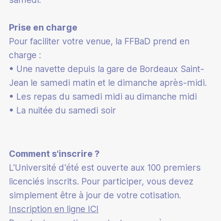
Mérite fédéral
Devenir classificateur en para-badminton
Assurance
Calendrier administratif
Prise en charge
Partenaires
Devenir coach Bad Santé Bien-Être
Mutation
Pour faciliter votre venue, la FFBaD prend en
Boutique club
Culture du badminton
charge :
Junior Academy
Informations médicales
Accueillir des licenciés en situation de handicap
• Une navette depuis la gare de Bordeaux Saint-
Paris sportifs
Catalogue de formations
Jean le samedi matin et le dimanche après-midi.
Labels
• Les repas du samedi midi au dimanche midi
Supports pédagogiques
Label éco-responsable
• La nuitée du samedi soir
Écoles Françaises de Badminton
Quinzaine du badminton
Comment s'inscrire ?
Esprit Bad
L'Université d'été est ouverte aux 100 premiers
licenciés inscrits. Pour participer, vous devez
100% Bad
simplement être à jour de votre cotisation.
Stop aux violences
Inscription en ligne ICI