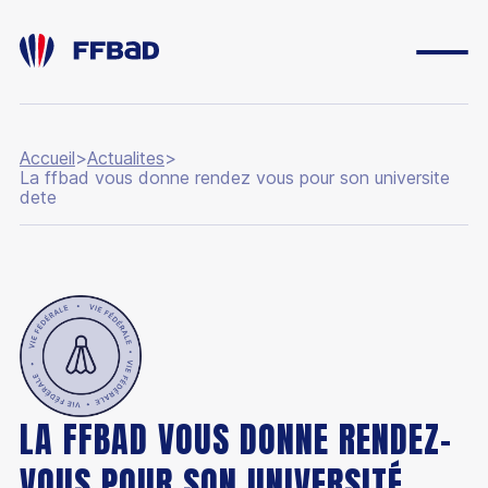
Accueil
>
Actualites
>
La ffbad vous donne rendez vous pour son universite
dete
ESPACE DIRIGEANT
ESPACE LICENCIÉ
FONDATION
BOUTIQUE
YONEX IFB
CARRIÈRES
LA FFBAD VOUS DONNE RENDEZ-
VOUS POUR SON UNIVERSITÉ