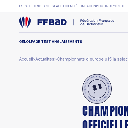
ESPACE DIRIGEANT
ESPACE LICENCIÉ
FONDATION
BOUTIQUE
YONEX IF
GELOL
PAGE TEST ANGLAIS
EVENTS
Accueil
>
Actualites
>
Championnats d europe u15 la selecti
CHAMPIONN
OFFICIELL