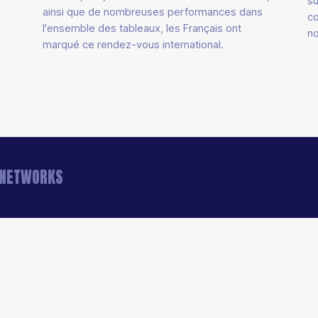
su
ainsi que de nombreuses performances dans
co
l'ensemble des tableaux, les Français ont
no
marqué ce rendez-vous international.
A NETWORKS