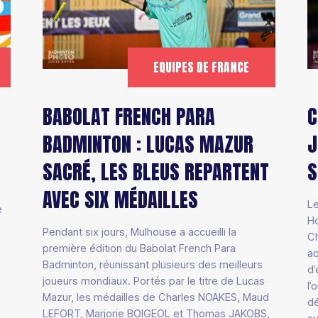
EQUIPES DE FRANCE
BABOLAT FRENCH PARA
C
BADMINTON : LUCAS MAZUR
J
SACRÉ, LES BLEUS REPARTENT
S
AVEC SIX MÉDAILLES
Le
e
Ho
Pendant six jours, Mulhouse a accueilli la
Ch
première édition du Babolat French Para
ao
Badminton, réunissant plusieurs des meilleurs
d’
joueurs mondiaux. Portés par le titre de Lucas
l’
Mazur, les médailles de Charles NOAKES, Maud
dé
LEFORT, Marjorie BOIGEOL et Thomas JAKOBS,