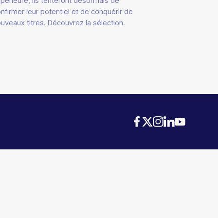
périeure, ils tenteront désormais de
nfirmer leur potentiel et de conquérir de
uveaux titres. Découvrez la sélection.