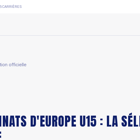
B
CARRIÈRES
on officielle
ATS D'EUROPE U15 : LA SÉL
E