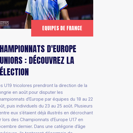
EQUIPES DE FRANCE
HAMPIONNATS D'EUROPE
UNIORS : DÉCOUVREZ LA
ÉLECTION
s U19 tricolores prendront la direction de la
ngrie en août pour disputer les
ampionnats d’Europe par équipes du 18 au 22
ût, puis individuels du 23 au 25 août. Plusieurs
entre eux s’étaient déjà illustrés en décrochant
or lors des Championnats d’Europe U17 en
cembre dernier. Dans une catégorie d’âge