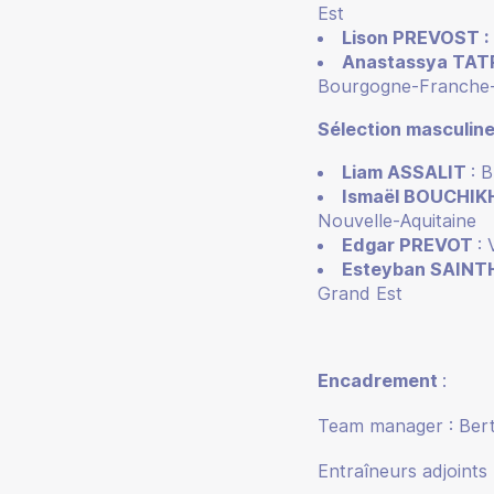
Est
Lison PREVOST :
Anastassya TA
Bourgogne-Franche
Sélection masculin
Liam ASSALIT
: 
Ismaël BOUCHIK
Nouvelle-Aquitaine
Edgar PREVOT
:
Esteyban SAINT
Grand Est
Encadrement
:
Team manager : Be
Entraîneurs adjoint