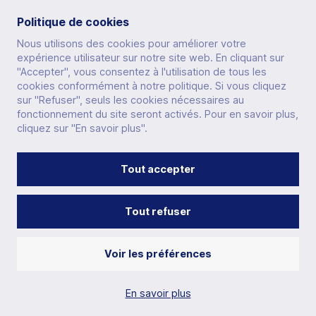
Politique de cookies
Nous utilisons des cookies pour améliorer votre
SECTIONS
expérience utilisateur sur notre site web. En cliquant sur
"Accepter", vous consentez à l'utilisation de tous les
cookies conformément à notre politique. Si vous cliquez
sur "Refuser", seuls les cookies nécessaires au
fonctionnement du site seront activés. Pour en savoir plus,
OTHERS
cliquez sur "En savoir plus".
Tout accepter
CONTACT
PRESS
ACCEO
GLOSSARY
SITE MAP
FAQ
Tout refuser
PRIVACY POLICY
TERMS OF SERVICE
LEGAL NOTICES
Voir les préférences
Copyright © 2023 Fédération Française de Badminton.
All rights reserved.
En savoir plus