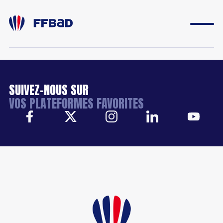
SUIVEZ-NOUS SUR
ESPACE DIRIGEANT
VOS PLATEFORMES FAVORITES
ESPACE LICENCIÉ
FONDATION
BOUTIQUE
YONEX IFB
CARRIÈRES