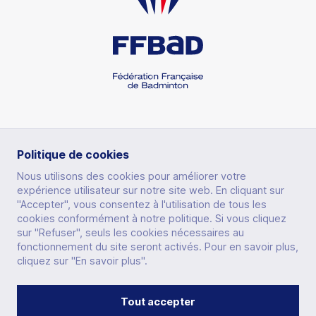
Découvrir le badminton
Découvrir le para-badminton
Comment devenir champion
Comment jouer au badminton
Parcours de performance fédérale
RUBRIQUES
Politique de cookies
S'équiper pour jouer
Éducation
Les structures d'entraînement permanentes
Nous utilisons des cookies pour améliorer votre
Trouver un club
expérience utilisateur sur notre site web. En cliquant sur
Badminton scolaire et universitaire
PRATIQUER
Les collectifs France
"Accepter", vous consentez à l'utilisation de tous les
Être encadrant
Trouver un stage
cookies conformément à notre politique. Si vous cliquez
Junior Academy
AUTRES SITES
PERFORMER
Collectif France Séniors
sur "Refuser", seuls les cookies nécessaires au
Formations bénévoles
Classements
fonctionnement du site seront activés. Pour en savoir plus,
Mémoires étudiants
IMPACTER
Présentation
cliquez sur "En savoir plus".
Collectif France Para-badminton
Formations professionnelles
ESPACE DIRIGEANT
Compétitions
Éco-responsabilité
SE FORMER
Chiffres clés
Collectif France Sourds et malentendants
Formations continues
ESPACE LICENCIÉ
Tout accepter
Top 12
Les bonnes raisons de s'affilier
Inclusion
LA FÉDÉRATION
CONTACT
PRESSE
DISPOSITIF ACCEO
GLOSSAIRE