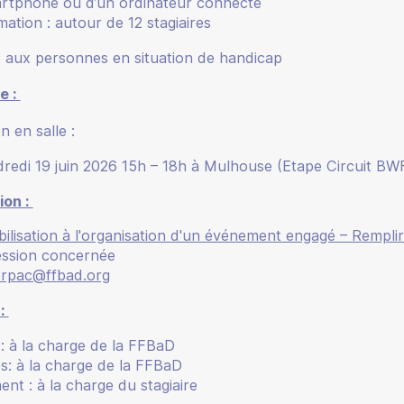
artphone ou d’un ordinateur connecté
rmation : autour de 12 stagiaires
 aux personnes en situation de handicap
e :
 en salle :
dredi 19 juin 2026 15h – 18h à Mulhouse (Etape Circuit B
ion :
bilisation à l'organisation d'un événement engagé – Remplir
session concernée
cerpac@ffbad.org
 :
n : à la charge de la FFBaD
s: à la charge de la FFBaD
nt : à la charge du stagiaire