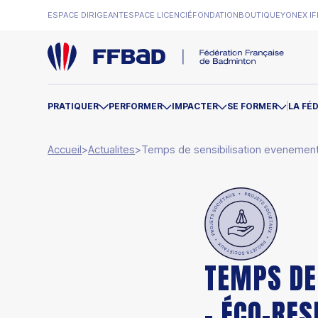
ESPACE DIRIGEANT
ESPACE LICENCIÉ
FONDATION
BOUTIQUE
YONEX IF
PRATIQUER
PERFORMER
IMPACTER
SE FORMER
LA FÉ
Accueil
>
Actualites
>
Temps de sensibilisation evenemen
TEMPS DE
- ÉCO-RE