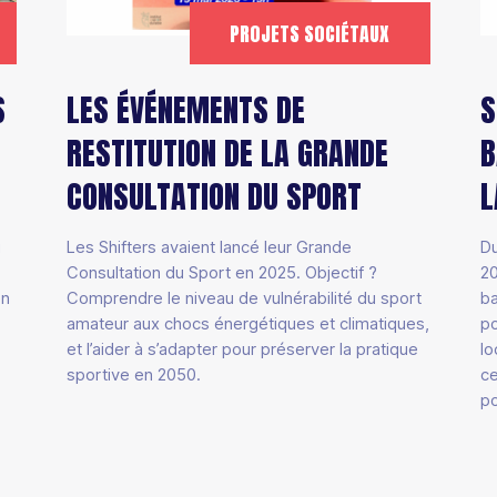
PROJETS SOCIÉTAUX
S
LES ÉVÉNEMENTS DE
S
RESTITUTION DE LA GRANDE
B
CONSULTATION DU SPORT
L
u
Les Shifters avaient lancé leur Grande
Du
Consultation du Sport en 2025. Objectif ?
20
en
Comprendre le niveau de vulnérabilité du sport
ba
amateur aux chocs énergétiques et climatiques,
po
et l’aider à s’adapter pour préserver la pratique
lo
sportive en 2050.
ce
po