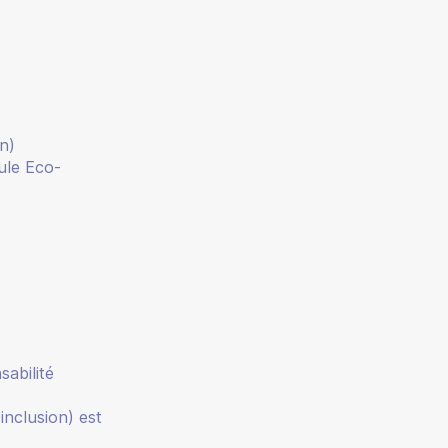
n)
ule Eco-
abilité
inclusion) est