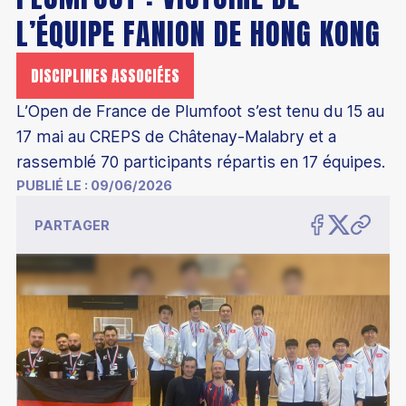
L’ÉQUIPE FANION DE HONG KONG
DISCIPLINES ASSOCIÉES
Découvrir le badminton
L’Open de France de Plumfoot s’est tenu du 15 au
Découvrir le para-badminton
17 mai au CREPS de Châtenay-Malabry et a
Comment devenir champion
Comment jouer au badminton
rassemblé 70 participants répartis en 17 équipes.
Parcours de performance fédérale
PUBLIÉ LE :
09/06/2026
S'équiper pour jouer
Éducation
Les structures d'entraînement permanentes
PARTAGER
Trouver un club
Badminton scolaire et universitaire
Les collectifs France
Être encadrant
Trouver un stage
Junior Academy
Collectif France Séniors
Formations bénévoles
Classements
Mémoires étudiants
Présentation
Collectif France Para-badminton
Formations professionnelles
Compétitions
Éco-responsabilité
Chiffres clés
Collectif France Sourds et malentendants
Formations continues
Top 12
Les bonnes raisons de s'affilier
Inclusion