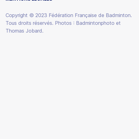
VIE DES CLUBS
FONDATION
ÉQUIPEMENTS
Copyright © 2023 Fédération Française de Badminton.
BOUTIQUE
Tous droits réservés. Photos : Badmintonphoto et
ACTUALITÉS
Thomas Jobard.
CARRIÈRES