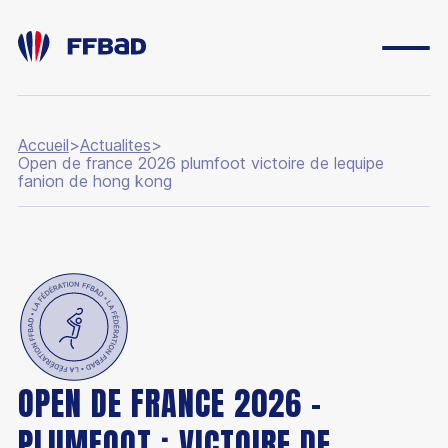
Accueil
>
Actualites
>
Open de france 2026 plumfoot victoire de lequipe
fanion de hong kong
ESPACE DIRIGEANT
ESPACE LICENCIÉ
FONDATION
BOUTIQUE
YONEX IFB
CARRIÈRES
OPEN DE FRANCE 2026 –
PLUMFOOT : VICTOIRE DE