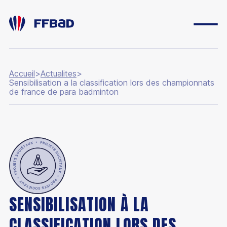
Accueil
>
Actualites
>
Sensibilisation a la classification lors des championnats
de france de para badminton
ESPACE DIRIGEANT
ESPACE LICENCIÉ
FONDATION
BOUTIQUE
YONEX IFB
CARRIÈRES
SENSIBILISATION À LA
CLASSIFICATION LORS DES