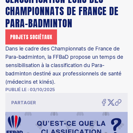
CHAMPIONNATS DE FRANCE DE
PARA-BADMINTON
Découvrir le badminton
PROJETS SOCIÉTAUX
Découvrir le para-badminton
Comment devenir champion
Dans le cadre des Championnats de France de
Comment jouer au badminton
Para-badminton, la FFBaD propose un temps de
Parcours de performance fédérale
sensibilisation à la classification du Para-
S'équiper pour jouer
Éducation
Les structures d'entraînement permanentes
badminton destiné aux professionnels de santé
Trouver un club
Badminton scolaire et universitaire
(médecins et kinés).
Les collectifs France
Être encadrant
PUBLIÉ LE :
03/10/2025
Trouver un stage
Junior Academy
Collectif France Séniors
Formations bénévoles
Classements
PARTAGER
Mémoires étudiants
Présentation
Collectif France Para-badminton
Formations professionnelles
Compétitions
Éco-responsabilité
Chiffres clés
Collectif France Sourds et malentendants
Formations continues
Top 12
Les bonnes raisons de s'affilier
Inclusion