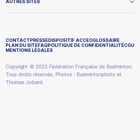
AUTRES SITES
PERFORMER
IMPACTER
ESPACE DIRIGEANT
SE FORMER
ESPACE LICENCIÉ
LA FÉDÉRATION
CONTACT
PRESSE
DISPOSITIF ACCEO
GLOSSAIRE
PLAN DU SITE
FAQ
POLITIQUE DE CONFIDENTIALITÉ
CGU
YONEX IFB
MENTIONS LÉGALES
VIE DES CLUBS
FONDATION
ÉQUIPEMENTS
Copyright © 2023 Fédération Française de Badminton.
BOUTIQUE
Tous droits réservés. Photos : Badmintonphoto et
ACTUALITÉS
Thomas Jobard.
CARRIÈRES