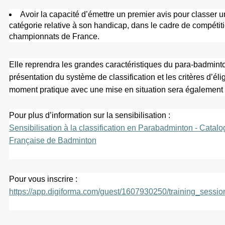
Mérite fédéral
Avoir la capacité d’émettre un premier avis pour classer u
Devenir classificateur en para-badminton
Assurance
Calendrier administratif
catégorie relative à son handicap, dans le cadre de compétit
Partenaires
championnats de France.
Devenir coach Bad Santé Bien-Être
Mutation
Boutique club
Culture du badminton
Junior Academy
Informations médicales
Accueillir des licenciés en situation de handicap
Elle reprendra les grandes caractéristiques du para-badmin
Paris sportifs
présentation du système de classification et les critères d’élig
Catalogue de formations
Labels
moment pratique avec une mise en situation sera égalemen
Supports pédagogiques
Label éco-responsable
Pour plus d’information sur la sensibilisation :
Écoles Françaises de Badminton
Sensibilisation à la classification en Parabadminton - Catal
Française de Badminton
Quinzaine du badminton
Esprit Bad
Pour vous inscrire :
100% Bad
https://app.digiforma.com/guest/1607930250/training_sessio
Stop aux violences